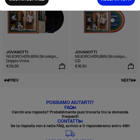
JOVANOTTI
JOVANOTTI
NIUIORCHERUBINI (Brooklyn
NIUIORCHERUBINI (Brooklyn
Studio - Jova Session 25)
Doppio Vinile
Studio - Jova Session 25)
CD
€39,90
€18,90
PREV
NEXT
POSSIAMO AIUTARTI?
FAQ
Cerchi una risposta? Probabilmente puoi trovarla tra le domande
frequenti
CONTATTI
Se la risposta non è nelle FAQ, scrivici e ti risponderemo entro 48H