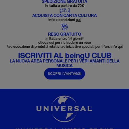
SPEDIZIONE GRATUITA
in Italia a partire da 70€
ACQUISTA CON CARTA CULTURA
Info e condizioni
qui
RESO GRATUITO
in Italia entro 14 giorni*
clicca qui per richiedere un reso
*ad eccezione di prodotti relativi ad iniziative speciali per i fan, info
qui
ISCRIVITI AL beingU CLUB
LA NUOVA AREA PERSONALE PER I VERI AMANTI DELLA
MUSICA
SCOPRI I VANTAGGI