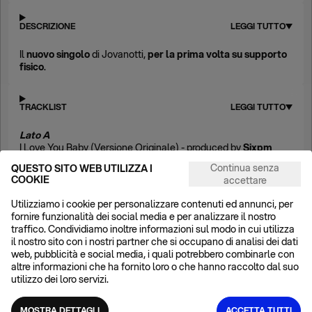
DESCRIZIONE
LEGGI TUTTO
Il
nuovo singolo
di Jovanotti,
per la prima volta su supporto
fisico
.
TRACKLIST
LEGGI TUTTO
Lato A
I Love You Baby (Versione Originale) - produced by
Sixpm
Lato B
Continua senza
QUESTO SITO WEB UTILIZZA I
I Love You Baby (A Cappella) - feat.
Neri Per Caso
COOKIE
accettare
Utilizziamo i cookie per personalizzare contenuti ed annunci, per
fornire funzionalità dei social media e per analizzare il nostro
ALTRO DAL CATALOGO
traffico. Condividiamo inoltre informazioni sul modo in cui utilizza
il nostro sito con i nostri partner che si occupano di analisi dei dati
VEDI TUTTI
web, pubblicità e social media, i quali potrebbero combinarle con
altre informazioni che ha fornito loro o che hanno raccolto dal suo
utilizzo dei loro servizi.
POPOLARE
POPOLARE
MOSTRA DETTAGLI
ACCETTA TUTTI