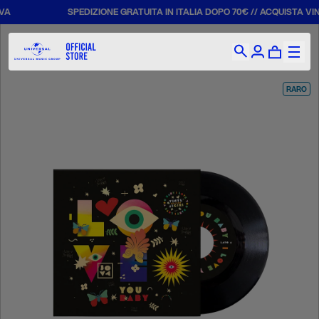
A
SPEDIZIONE GRATUITA IN ITALIA DOPO 70€ // ACQUISTA VINIL
RARO