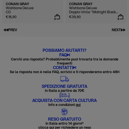
CONAN GRAY
CONAN GRAY
Wishbone Deluxe
Wishbone Deluxe
CD
Doppio Vinile ''Midnight Black
Edition''
€18,90
€39,90
PREV
NEXT
POSSIAMO AIUTARTI?
FAQ
Cerchi una risposta? Probabilmente puoi trovarla tra le domande
frequenti
CONTATTI
Se la risposta non è nelle FAQ, scrivici e ti risponderemo entro 48H
SPEDIZIONE GRATUITA
in Italia a partire da 70€
ACQUISTA CON CARTA CULTURA
Info e condizioni
qui
RESO GRATUITO
in Italia entro 14 giorni*
clicca qui per richiedere un reso