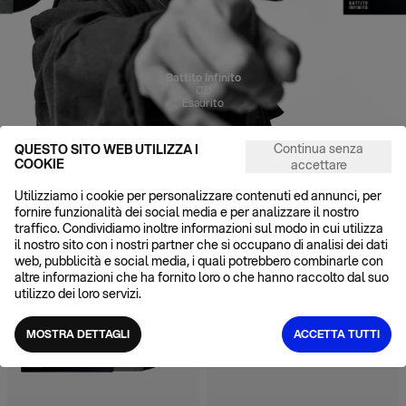
o
Battito Infinito
CD
,90
Esaurito
Continua senza
QUESTO SITO WEB UTILIZZA I
ALTRO DAL CATALOGO
COOKIE
accettare
VEDI TUTTI
Utilizziamo i cookie per personalizzare contenuti ed annunci, per
fornire funzionalità dei social media e per analizzare il nostro
traffico. Condividiamo inoltre informazioni sul modo in cui utilizza
il nostro sito con i nostri partner che si occupano di analisi dei dati
ESAURITO
RARO
ESAURITO
POPOLARE
web, pubblicità e social media, i quali potrebbero combinarle con
altre informazioni che ha fornito loro o che hanno raccolto dal suo
utilizzo dei loro servizi.
MOSTRA DETTAGLI
ACCETTA TUTTI