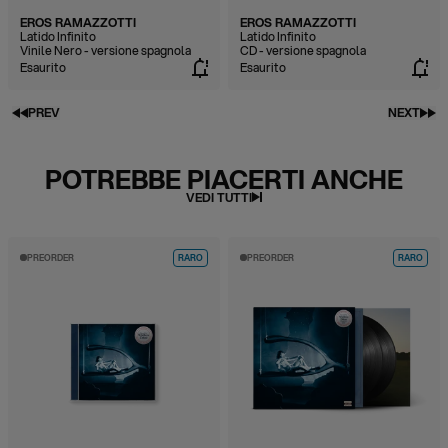
EROS RAMAZZOTTI
EROS RAMAZZOTTI
Latido Infinito
Latido Infinito
Vinile Nero - versione spagnola
CD - versione spagnola
Esaurito
Esaurito
PREV
NEXT
POTREBBE PIACERTI ANCHE
VEDI TUTTI
PREORDER
RARO
PREORDER
RARO