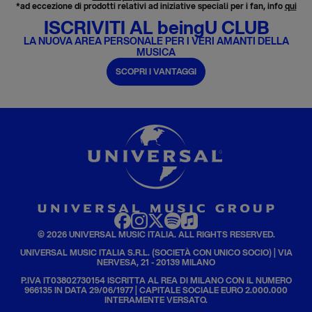
*ad eccezione di prodotti relativi ad iniziative speciali per i fan, info
qui
ISCRIVITI AL beingU CLUB
LA NUOVA AREA PERSONALE PER I VERI AMANTI DELLA
MUSICA
SCOPRI I VANTAGGI
© 2026 UNIVERSAL MUSIC ITALIA. ALL RIGHTS RESERVED.
UNIVERSAL MUSIC ITALIA S.R.L. (SOCIETÀ CON UNICO SOCIO) | VIA
NERVESA, 21 - 20139 MILANO
P.IVA IT03802730154 ISCRITTA AL REA DI MILANO CON IL NUMERO
966135 IN DATA 29/06/1977 | CAPITALE SOCIALE EURO 2.000.000
INTERAMENTE VERSATO.